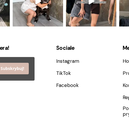
era!
Sociale
M
Instagram
H
Subskrybuj!
TikTok
Pr
Facebook
Ko
Re
Po
pr