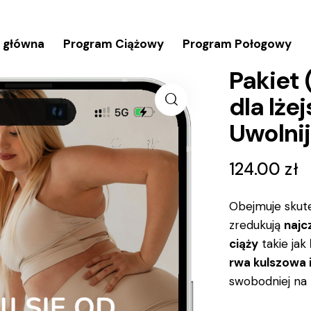
 główna
Program Ciążowy
Program Połogowy
Pakiet 
dla lże
Uwolnij
124.00
zł
Obejmuje skut
zredukują
najc
ciąży
takie jak
rwa kulszowa i
swobodniej na 