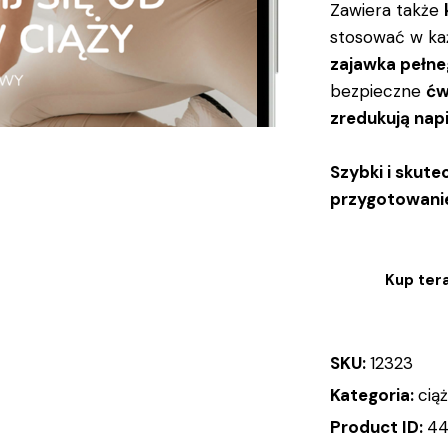
Zawiera także
stosować w ka
zajawka pełn
bezpieczne
ćw
zredukują napi
Szybki i skut
przygotowanie
Kup ter
SKU:
12323
Kategoria:
cią
Product ID:
44