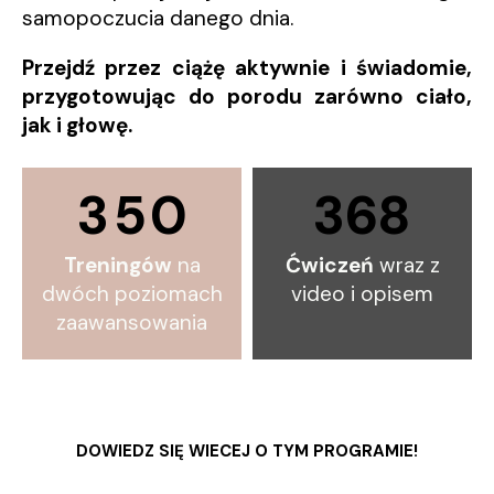
samopoczucia danego dnia.
Przejdź przez ciążę aktywnie i świadomie,
przygotowując do porodu zarówno ciało,
jak i głowę.
3
5
0
368
Treningów
na
Ćwiczeń
wraz z
dwóch poziomach
video i opisem
zaawansowania
DOWIEDZ SIĘ WIECEJ O TYM PROGRAMIE!