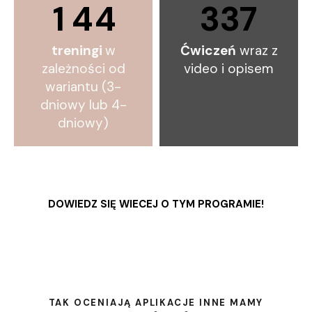
1
4
4
337
treningi
w
Ćwiczeń
wraz z
zależności od
video i opisem
wariantu (3-
dniowy lub 4-
dniowy)
DOWIEDZ SIĘ WIECEJ O TYM PROGRAMIE!
TAK OCENIAJĄ APLIKACJE INNE MAMY