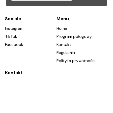
Sociale
Menu
Instagram
Home
TikTok
Program połogowy
Facebook
Kontakt
Regulamin
Polityka prywatności
Kontakt
Fembody.pl
Mikołaj Mikiciuk
ul. Krańcowa 4/32, 61-021 Poznań, NIP: 8551579000
kontakt@fembody.pl