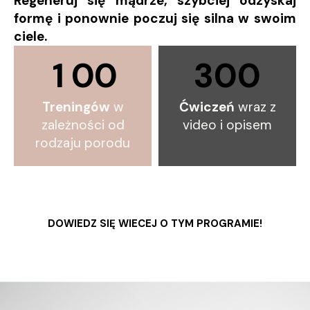
Regeneruj się mądrze, szybciej odzyskaj
formę i ponownie poczuj się silna w swoim
ciele.
1
0
0
300
Treningów
w
Ćwiczeń
wraz z
zależności od
video i opisem
rodzaju porodu
DOWIEDZ SIĘ WIECEJ O TYM PROGRAMIE!